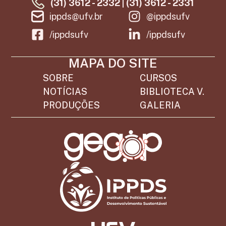
(31) 3612 - 2332 | (31) 3612 - 2331
ippds@ufv.br
@ippdsufv
/ippdsufv
/ippdsufv
MAPA DO SITE
SOBRE
CURSOS
NOTÍCIAS
BIBLIOTECA V.
PRODUÇÕES
GALERIA